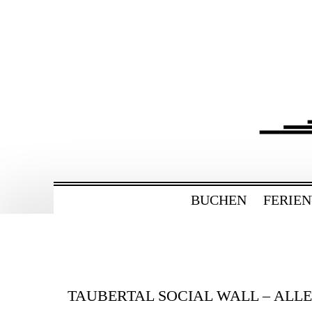
ZUM
HAUPTINHALT
WECHSELN
BAHNHOF GAMBU
Ferienwohnung und Eventsaal im Tau
BUCHEN
FERIE
TAUBERTAL SOCIAL WALL – ALL