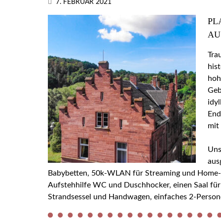
7. FEBRUAR 2021
PL
AU
Tra
his
hoh
Geb
idy
End
mit
Uns
aus
Babybetten, 50k-WLAN für Streaming und Home-Off
Aufstehhilfe WC und Duschhocker, einen Saal für
Strandsessel und Handwagen, einfaches 2-Person