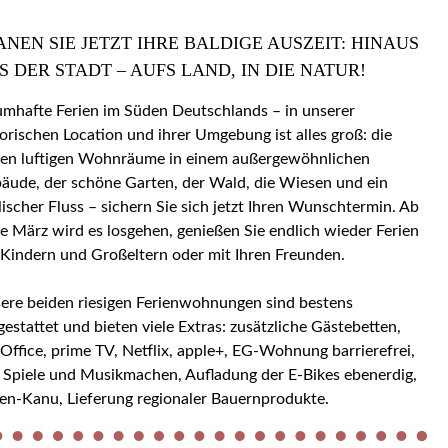
ANEN SIE JETZT IHRE BALDIGE AUSZEIT: HINAUS
S DER STADT – AUFS LAND, IN DIE NATUR!
umhafte Ferien im Süden Deutschlands – in unserer
torischen Location und ihrer Umgebung ist alles groß: die
en luftigen Wohnräume in einem außergewöhnlichen
äude, der schöne Garten, der Wald, die Wiesen und ein
llischer Fluss – sichern Sie sich jetzt Ihren Wunschtermin. Ab
e März wird es losgehen, genießen Sie endlich wieder Ferien
 Kindern und Großeltern oder mit Ihren Freunden.
ere beiden riesigen Ferienwohnungen sind bestens
gestattet und bieten viele Extras: zusätzliche Gästebetten,
ice, prime TV, Netflix, apple+, EG-Wohnung barrierefrei,
 Spiele und Musikmachen, Aufladung der E-Bikes ebenerdig,
en-Kanu, Lieferung regionaler Bauernprodukte.