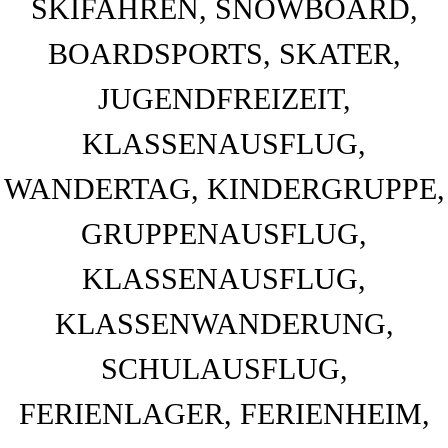
BAHNHOF GAMBURG
Ferienwohnung und Eventsaal im Taubertal