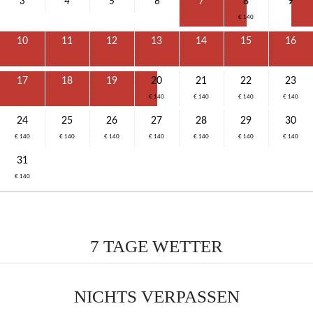
3
4
5
6
7
8
9
€ 140
10
11
12
13
14
15
16
17
18
19
20
21
22
23
€ 140
€ 140
€ 140
€ 140
24
25
26
27
28
29
30
€ 140
€ 140
€ 140
€ 140
€ 140
€ 140
€ 140
31
€ 140
7 TAGE WETTER
NICHTS VERPASSEN