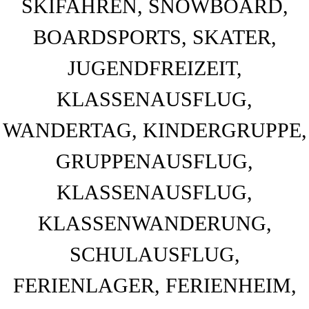
BAHNHOF GAMBURG
Ferienwohnung und Eventsaal im Taubertal