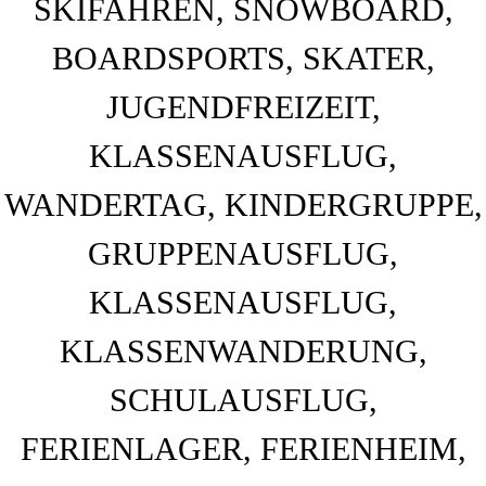
BAHNHOF GAMBURG
Ferienwohnung und Eventsaal im Taubertal