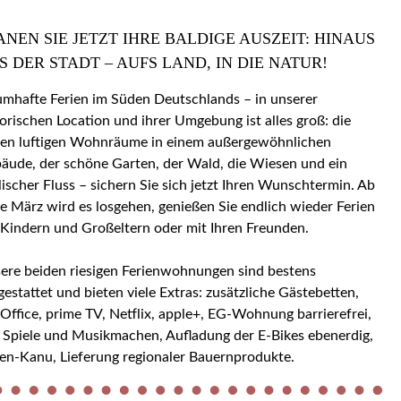
ANEN SIE JETZT IHRE BALDIGE AUSZEIT: HINAUS
S DER STADT – AUFS LAND, IN DIE NATUR!
umhafte Ferien im Süden Deutschlands – in unserer
torischen Location und ihrer Umgebung ist alles groß: die
en luftigen Wohnräume in einem außergewöhnlichen
äude, der schöne Garten, der Wald, die Wiesen und ein
llischer Fluss – sichern Sie sich jetzt Ihren Wunschtermin. Ab
e März wird es losgehen, genießen Sie endlich wieder Ferien
 Kindern und Großeltern oder mit Ihren Freunden.
ere beiden riesigen Ferienwohnungen sind bestens
gestattet und bieten viele Extras: zusätzliche Gästebetten,
ice, prime TV, Netflix, apple+, EG-Wohnung barrierefrei,
 Spiele und Musikmachen, Aufladung der E-Bikes ebenerdig,
en-Kanu, Lieferung regionaler Bauernprodukte.