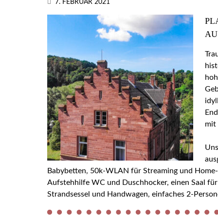
7. FEBRUAR 2021
PL
AU
Tra
his
hoh
Geb
idy
End
mit
Uns
aus
Babybetten, 50k-WLAN für Streaming und Home-Off
Aufstehhilfe WC und Duschhocker, einen Saal für
Strandsessel und Handwagen, einfaches 2-Person