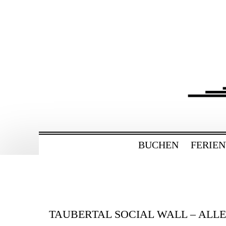
ZUM
HAUPTINHALT
WECHSELN
BAHNHOF GAMBU
Ferienwohnung und Eventsaal im Tau
BUCHEN
FERIE
TAUBERTAL SOCIAL WALL – ALL