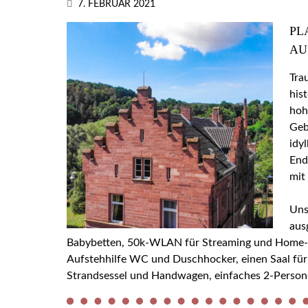
7. FEBRUAR 2021
PL
AU
Tra
his
hoh
Geb
idy
End
mit
Uns
aus
Babybetten, 50k-WLAN für Streaming und Home-Off
Aufstehhilfe WC und Duschhocker, einen Saal für
Strandsessel und Handwagen, einfaches 2-Person