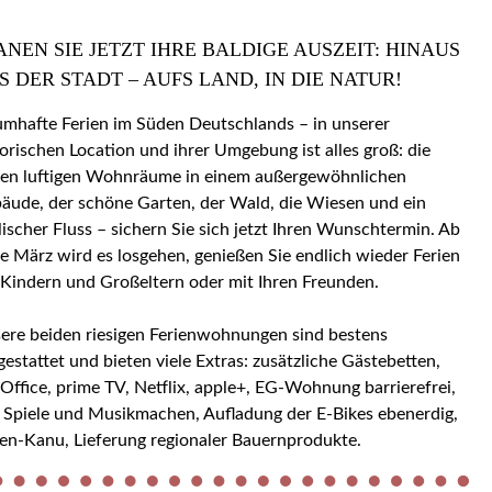
ANEN SIE JETZT IHRE BALDIGE AUSZEIT: HINAUS
S DER STADT – AUFS LAND, IN DIE NATUR!
umhafte Ferien im Süden Deutschlands – in unserer
torischen Location und ihrer Umgebung ist alles groß: die
en luftigen Wohnräume in einem außergewöhnlichen
äude, der schöne Garten, der Wald, die Wiesen und ein
llischer Fluss – sichern Sie sich jetzt Ihren Wunschtermin. Ab
e März wird es losgehen, genießen Sie endlich wieder Ferien
 Kindern und Großeltern oder mit Ihren Freunden.
ere beiden riesigen Ferienwohnungen sind bestens
gestattet und bieten viele Extras: zusätzliche Gästebetten,
ice, prime TV, Netflix, apple+, EG-Wohnung barrierefrei,
 Spiele und Musikmachen, Aufladung der E-Bikes ebenerdig,
en-Kanu, Lieferung regionaler Bauernprodukte.