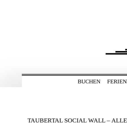
ZUM
HAUPTINHALT
WECHSELN
BAHNHOF GAMBU
Ferienwohnung und Eventsaal im Tau
BUCHEN
FERIE
TAUBERTAL SOCIAL WALL – ALL