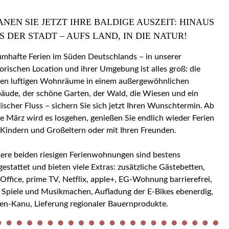
ANEN SIE JETZT IHRE BALDIGE AUSZEIT: HINAUS
S DER STADT – AUFS LAND, IN DIE NATUR!
umhafte Ferien im Süden Deutschlands – in unserer
torischen Location und ihrer Umgebung ist alles groß: die
en luftigen Wohnräume in einem außergewöhnlichen
äude, der schöne Garten, der Wald, die Wiesen und ein
llischer Fluss – sichern Sie sich jetzt Ihren Wunschtermin. Ab
e März wird es losgehen, genießen Sie endlich wieder Ferien
 Kindern und Großeltern oder mit Ihren Freunden.
ere beiden riesigen Ferienwohnungen sind bestens
gestattet und bieten viele Extras: zusätzliche Gästebetten,
ice, prime TV, Netflix, apple+, EG-Wohnung barrierefrei,
 Spiele und Musikmachen, Aufladung der E-Bikes ebenerdig,
en-Kanu, Lieferung regionaler Bauernprodukte.