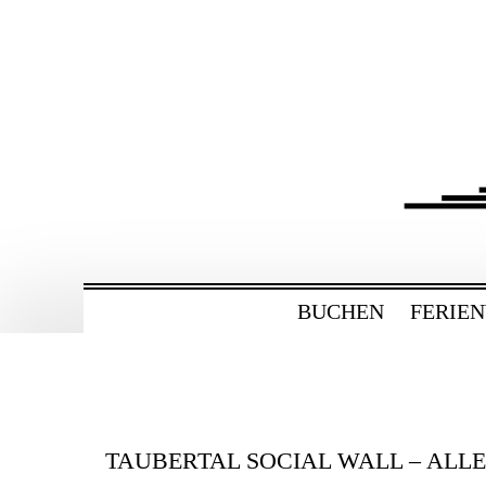
ZUM
HAUPTINHALT
WECHSELN
BAHNHOF GAMBU
Ferienwohnung und Eventsaal im Tau
BUCHEN
FERIE
TAUBERTAL SOCIAL WALL – ALL