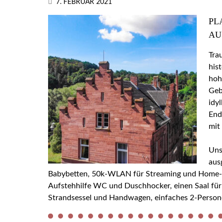
7. FEBRUAR 2021
PL
AU
Tra
his
hoh
Geb
idy
End
mit
Uns
aus
Babybetten, 50k-WLAN für Streaming und Home-Off
Aufstehhilfe WC und Duschhocker, einen Saal für
Strandsessel und Handwagen, einfaches 2-Person