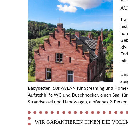
PL
AU
Tra
his
hoh
Geb
idy
End
mit
Uns
aus
Babybetten, 50k-WLAN für Streaming und Home-Off
Aufstehhilfe WC und Duschhocker, einen Saal für
Strandsessel und Handwagen, einfaches 2-Person
WIR GARANTIEREN IHNEN DIE VOLL