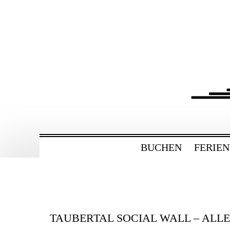
ZUM
HAUPTINHALT
WECHSELN
BAHNHOF GAMBU
Ferienwohnung und Eventsaal im Tau
BUCHEN
FERIE
TAUBERTAL SOCIAL WALL – ALL