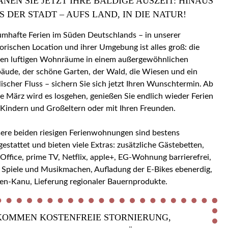
ANEN SIE JETZT IHRE BALDIGE AUSZEIT: HINAUS
S DER STADT – AUFS LAND, IN DIE NATUR!
umhafte Ferien im Süden Deutschlands – in unserer
torischen Location und ihrer Umgebung ist alles groß: die
en luftigen Wohnräume in einem außergewöhnlichen
äude, der schöne Garten, der Wald, die Wiesen und ein
llischer Fluss – sichern Sie sich jetzt Ihren Wunschtermin. Ab
e März wird es losgehen, genießen Sie endlich wieder Ferien
 Kindern und Großeltern oder mit Ihren Freunden.
ere beiden riesigen Ferienwohnungen sind bestens
gestattet und bieten viele Extras: zusätzliche Gästebetten,
ice, prime TV, Netflix, apple+, EG-Wohnung barrierefrei,
 Spiele und Musikmachen, Aufladung der E-Bikes ebenerdig,
en-Kanu, Lieferung regionaler Bauernprodukte.
KOMMEN KOSTENFREIE STORNIERUNG,