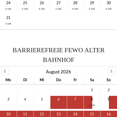
24
25
26
27
28
29
30
€ 140
€ 140
€ 140
€ 140
€ 140
€ 140
€ 140
31
€ 140
BARRIEREFREIE FEWO ALTER
BAHNHOF
August 2026
Mo
Di
Mi
Do
Fr
Sa
So
1
2
3
4
5
6
7
8
9
€ 140
10
11
12
13
14
15
16