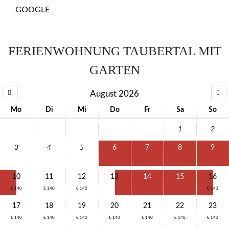
GOOGLE
NAVIGATION
FERIENWOHNUNG TAUBERTAL MIT
GARTEN
August 2026
Mo
Di
Mi
Do
Fr
Sa
So
1
2
3
4
5
6
7
8
9
10
11
12
13
14
15
16
€ 140
€ 140
€ 140
€ 140
17
18
19
20
21
22
23
€ 140
€ 140
€ 140
€ 140
€ 140
€ 140
€ 140