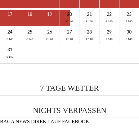
17
18
19
20
21
22
23
€ 140
€ 140
€ 140
€ 140
24
25
26
27
28
29
30
€ 140
€ 140
€ 140
€ 140
€ 140
€ 140
€ 140
31
€ 140
7 TAGE WETTER
NICHTS VERPASSEN
BAGA NEWS DIREKT AUF FACEBOOK