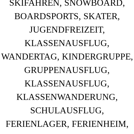
BAHNHOF GAMBURG
Ferienwohnung und Eventsaal im Taubertal