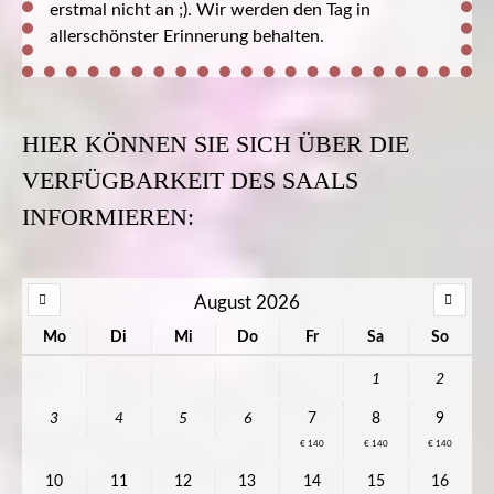
erstmal nicht an ;). Wir werden den Tag in
allerschönster Erinnerung behalten.
HIER KÖNNEN SIE SICH ÜBER DIE
VERFÜGBARKEIT DES SAALS
INFORMIEREN:
August 2026
Mo
Di
Mi
Do
Fr
Sa
So
1
2
3
4
5
6
7
8
9
€ 140
€ 140
€ 140
10
11
12
13
14
15
16