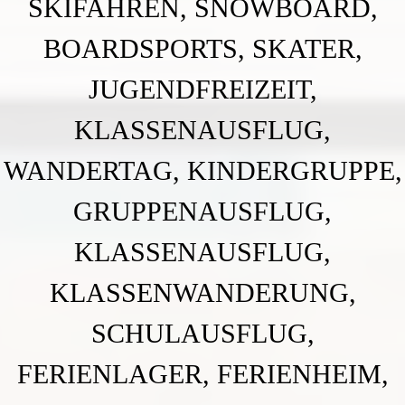
BAHNHOF GAMBURG
Ferienwohnung und Eventsaal im Taubertal