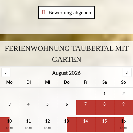
Bewertung abgeben
FERIENWOHNUNG TAUBERTAL MIT
GARTEN
August 2026
Mo
Di
Mi
Do
Fr
Sa
So
1
2
3
4
5
6
7
8
9
10
11
12
13
14
15
16
€ 140
€ 140
€ 140
€ 140