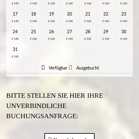
€ 140
€ 140
€ 140
€ 140
€ 140
€ 140
€ 140
17
18
19
20
21
22
23
€ 140
€ 140
€ 140
€ 140
€ 140
€ 140
€ 140
24
25
26
27
28
29
30
€ 140
€ 140
€ 140
€ 140
€ 140
€ 140
€ 140
31
€ 140
Verfügbar
Ausgebucht
BITTE STELLEN SIE HIER IHRE
UNVERBINDLICHE
BUCHUNGSANFRAGE: