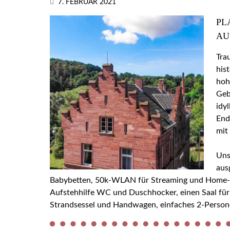
7. FEBRUAR 2021
PL
AU
Tra
his
hoh
Geb
idy
End
mit
Uns
aus
Babybetten, 50k-WLAN für Streaming und Home-Off
Aufstehhilfe WC und Duschhocker, einen Saal für
Strandsessel und Handwagen, einfaches 2-Person