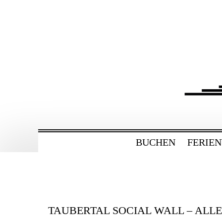
ZUM
HAUPTINHALT
WECHSELN
BAHNHOF GAMBU
Ferienwohnung und Eventsaal im Tau
BUCHEN
FERIE
TAUBERTAL SOCIAL WALL – ALL