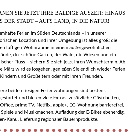
ANEN SIE JETZT IHRE BALDIGE AUSZEIT: HINAUS
S DER STADT – AUFS LAND, IN DIE NATUR!
umhafte Ferien im Süden Deutschlands – in unserer
torischen Location und ihrer Umgebung ist alles groß: die
en luftigen Wohnräume in einem außergewöhnlichen
äude, der schöne Garten, der Wald, die Wiesen und ein
llischer Fluss – sichern Sie sich jetzt Ihren Wunschtermin. Ab
e März wird es losgehen, genießen Sie endlich wieder Ferien
 Kindern und Großeltern oder mit Ihren Freunden.
ere beiden riesigen Ferienwohnungen sind bestens
gestattet und bieten viele Extras: zusätzliche Gästebetten,
ice, prime TV, Netflix, apple+, EG-Wohnung barrierefrei,
 Spiele und Musikmachen, Aufladung der E-Bikes ebenerdig,
en-Kanu, Lieferung regionaler Bauernprodukte.