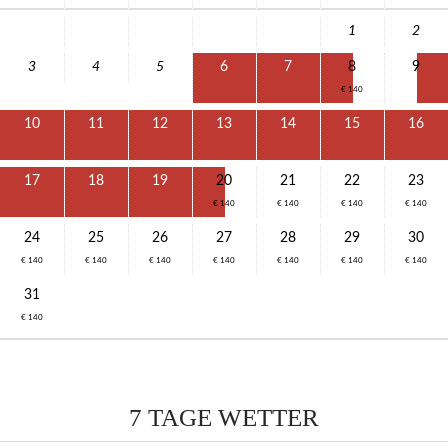
1
2
3
4
5
6
7
8
9
€ 140
10
11
12
13
14
15
16
17
18
19
20
21
22
23
€ 140
€ 140
€ 140
€ 140
24
25
26
27
28
29
30
€ 140
€ 140
€ 140
€ 140
€ 140
€ 140
€ 140
31
€ 140
7 TAGE WETTER