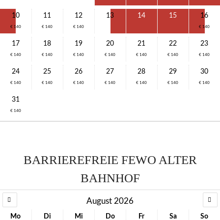
10
11
12
13
14
15
16
€ 140
€ 140
€ 140
€ 140
17
18
19
20
21
22
23
€ 140
€ 140
€ 140
€ 140
€ 140
€ 140
€ 140
24
25
26
27
28
29
30
€ 140
€ 140
€ 140
€ 140
€ 140
€ 140
€ 140
31
€ 140
BARRIEREFREIE FEWO ALTER
BAHNHOF
August 2026
Mo
Di
Mi
Do
Fr
Sa
So