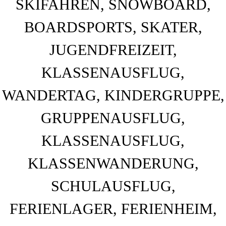
BAHNHOF GAMBURG
Ferienwohnung und Eventsaal im Taubertal