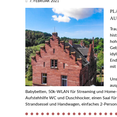
7. FEBRUAR 2021
PL
AU
Tra
his
hoh
Geb
idy
End
mit
Uns
aus
Babybetten, 50k-WLAN für Streaming und Home-Off
Aufstehhilfe WC und Duschhocker, einen Saal für
Strandsessel und Handwagen, einfaches 2-Person