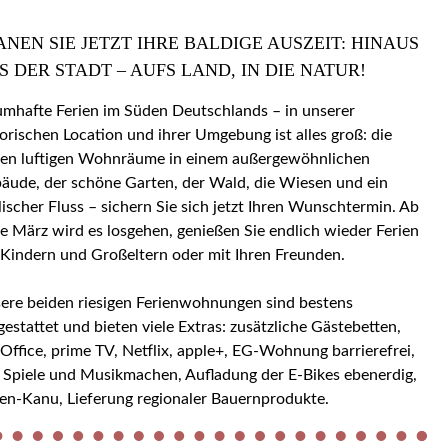
ANEN SIE JETZT IHRE BALDIGE AUSZEIT: HINAUS
S DER STADT – AUFS LAND, IN DIE NATUR!
umhafte Ferien im Süden Deutschlands – in unserer
torischen Location und ihrer Umgebung ist alles groß: die
en luftigen Wohnräume in einem außergewöhnlichen
äude, der schöne Garten, der Wald, die Wiesen und ein
llischer Fluss – sichern Sie sich jetzt Ihren Wunschtermin. Ab
e März wird es losgehen, genießen Sie endlich wieder Ferien
 Kindern und Großeltern oder mit Ihren Freunden.
ere beiden riesigen Ferienwohnungen sind bestens
gestattet und bieten viele Extras: zusätzliche Gästebetten,
ice, prime TV, Netflix, apple+, EG-Wohnung barrierefrei,
 Spiele und Musikmachen, Aufladung der E-Bikes ebenerdig,
en-Kanu, Lieferung regionaler Bauernprodukte.