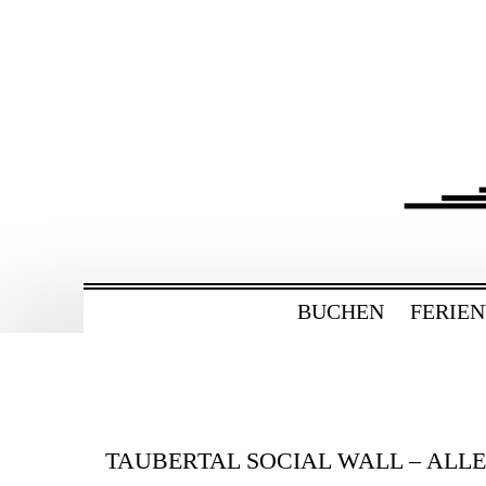
ZUM
HAUPTINHALT
WECHSELN
BAHNHOF GAMBU
Ferienwohnung und Eventsaal im Tau
BUCHEN
FERIE
TAUBERTAL SOCIAL WALL – ALL