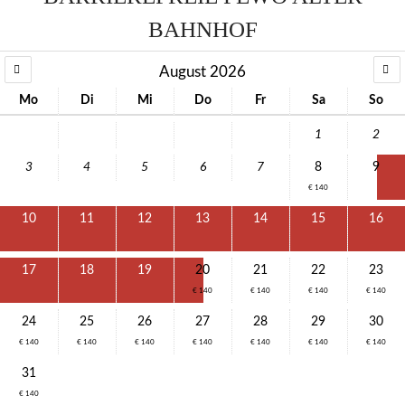
BAHNHOF
August 2026
Mo
Di
Mi
Do
Fr
Sa
So
1
2
3
4
5
6
7
8
9
€ 140
10
11
12
13
14
15
16
17
18
19
20
21
22
23
€ 140
€ 140
€ 140
€ 140
24
25
26
27
28
29
30
€ 140
€ 140
€ 140
€ 140
€ 140
€ 140
€ 140
31
€ 140