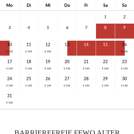
Mo
Di
Mi
Do
Fr
Sa
So
1
2
3
4
5
6
7
8
9
10
11
12
13
14
15
16
€ 140
€ 140
€ 140
€ 140
17
18
19
20
21
22
23
€ 140
€ 140
€ 140
€ 140
€ 140
€ 140
€ 140
24
25
26
27
28
29
30
€ 140
€ 140
€ 140
€ 140
€ 140
€ 140
€ 140
31
€ 140
BARRIEREFREIE FEWO ALTER