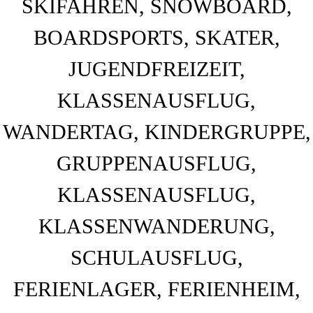
BAHNHOF GAMBURG
Ferienwohnung und Eventsaal im Taubertal