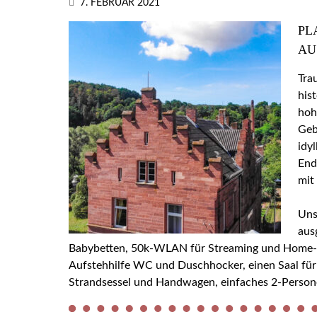
7. FEBRUAR 2021
PL
AU
Tra
his
hoh
Geb
idy
End
mit
Uns
aus
Babybetten, 50k-WLAN für Streaming und Home-Off
Aufstehhilfe WC und Duschhocker, einen Saal für
Strandsessel und Handwagen, einfaches 2-Person