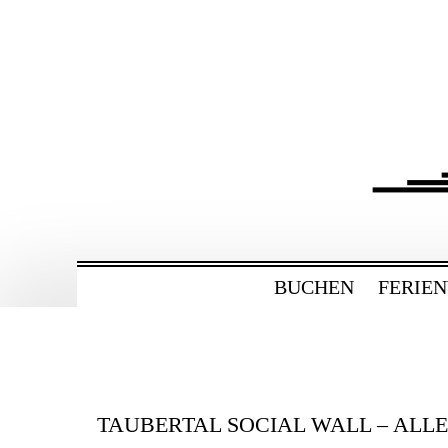
ZUM
HAUPTINHALT
WECHSELN
BAHNHOF GAMBU
Ferienwohnung und Eventsaal im Tau
BUCHEN
FERIE
TAUBERTAL SOCIAL WALL – ALL