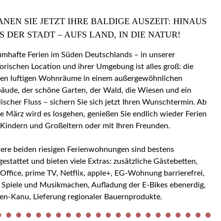
ANEN SIE JETZT IHRE BALDIGE AUSZEIT: HINAUS
S DER STADT – AUFS LAND, IN DIE NATUR!
umhafte Ferien im Süden Deutschlands – in unserer
torischen Location und ihrer Umgebung ist alles groß: die
en luftigen Wohnräume in einem außergewöhnlichen
äude, der schöne Garten, der Wald, die Wiesen und ein
llischer Fluss – sichern Sie sich jetzt Ihren Wunschtermin. Ab
e März wird es losgehen, genießen Sie endlich wieder Ferien
 Kindern und Großeltern oder mit Ihren Freunden.
ere beiden riesigen Ferienwohnungen sind bestens
gestattet und bieten viele Extras: zusätzliche Gästebetten,
ice, prime TV, Netflix, apple+, EG-Wohnung barrierefrei,
 Spiele und Musikmachen, Aufladung der E-Bikes ebenerdig,
en-Kanu, Lieferung regionaler Bauernprodukte.