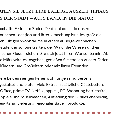
ANEN SIE JETZT IHRE BALDIGE AUSZEIT: HINAUS
S DER STADT – AUFS LAND, IN DIE NATUR!
umhafte Ferien im Süden Deutschlands – in unserer
torischen Location und ihrer Umgebung ist alles groß: die
en luftigen Wohnräume in einem außergewöhnlichen
äude, der schöne Garten, der Wald, die Wiesen und ein
llischer Fluss – sichern Sie sich jetzt Ihren Wunschtermin. Ab
e März wird es losgehen, genießen Sie endlich wieder Ferien
 Kindern und Großeltern oder mit Ihren Freunden.
ere beiden riesigen Ferienwohnungen sind bestens
gestattet und bieten viele Extras: zusätzliche Gästebetten,
ice, prime TV, Netflix, apple+, EG-Wohnung barrierefrei,
 Spiele und Musikmachen, Aufladung der E-Bikes ebenerdig,
en-Kanu, Lieferung regionaler Bauernprodukte.