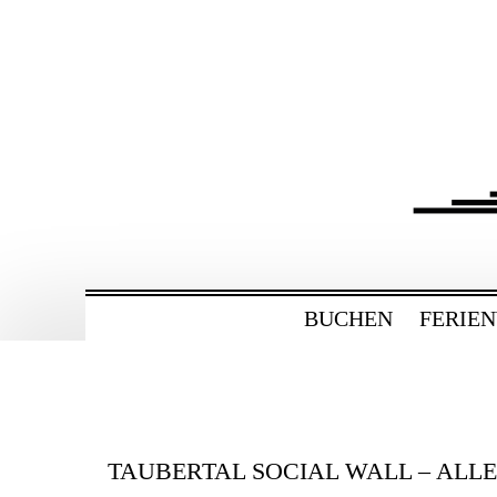
ZUM
HAUPTINHALT
WECHSELN
BAHNHOF GAMBU
Ferienwohnung und Eventsaal im Tau
BUCHEN
FERIE
TAUBERTAL SOCIAL WALL – ALL