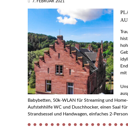
7. FEBRUAR 2021
PL
AU
Tra
his
hoh
Geb
idy
End
mit
Uns
aus
Babybetten, 50k-WLAN für Streaming und Home-Off
Aufstehhilfe WC und Duschhocker, einen Saal für
Strandsessel und Handwagen, einfaches 2-Person