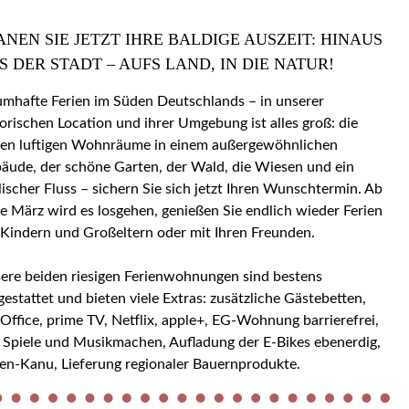
ANEN SIE JETZT IHRE BALDIGE AUSZEIT: HINAUS
S DER STADT – AUFS LAND, IN DIE NATUR!
umhafte Ferien im Süden Deutschlands – in unserer
torischen Location und ihrer Umgebung ist alles groß: die
en luftigen Wohnräume in einem außergewöhnlichen
äude, der schöne Garten, der Wald, die Wiesen und ein
llischer Fluss – sichern Sie sich jetzt Ihren Wunschtermin. Ab
e März wird es losgehen, genießen Sie endlich wieder Ferien
 Kindern und Großeltern oder mit Ihren Freunden.
ere beiden riesigen Ferienwohnungen sind bestens
gestattet und bieten viele Extras: zusätzliche Gästebetten,
ice, prime TV, Netflix, apple+, EG-Wohnung barrierefrei,
 Spiele und Musikmachen, Aufladung der E-Bikes ebenerdig,
en-Kanu, Lieferung regionaler Bauernprodukte.