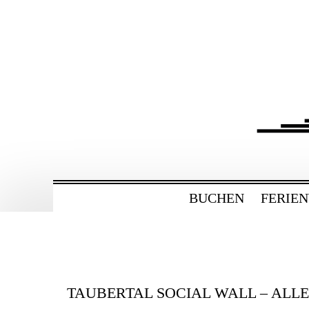
ZUM
HAUPTINHALT
WECHSELN
BAHNHOF GAMBU
Ferienwohnung und Eventsaal im Tau
BUCHEN
FERIE
TAUBERTAL SOCIAL WALL – ALL