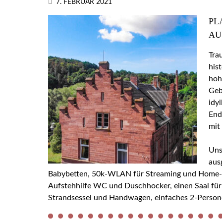
7. FEBRUAR 2021
PL
AU
Tra
his
hoh
Geb
idy
End
mit
Uns
aus
Babybetten, 50k-WLAN für Streaming und Home-Off
Aufstehhilfe WC und Duschhocker, einen Saal für
Strandsessel und Handwagen, einfaches 2-Person