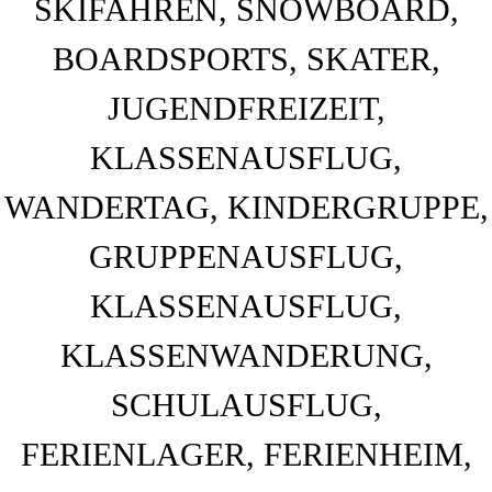
BAHNHOF GAMBURG
Ferienwohnung und Eventsaal im Taubertal