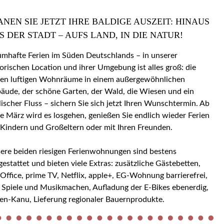
ANEN SIE JETZT IHRE BALDIGE AUSZEIT: HINAUS
S DER STADT – AUFS LAND, IN DIE NATUR!
umhafte Ferien im Süden Deutschlands – in unserer
torischen Location und ihrer Umgebung ist alles groß: die
en luftigen Wohnräume in einem außergewöhnlichen
äude, der schöne Garten, der Wald, die Wiesen und ein
llischer Fluss – sichern Sie sich jetzt Ihren Wunschtermin. Ab
e März wird es losgehen, genießen Sie endlich wieder Ferien
 Kindern und Großeltern oder mit Ihren Freunden.
ere beiden riesigen Ferienwohnungen sind bestens
gestattet und bieten viele Extras: zusätzliche Gästebetten,
ice, prime TV, Netflix, apple+, EG-Wohnung barrierefrei,
 Spiele und Musikmachen, Aufladung der E-Bikes ebenerdig,
en-Kanu, Lieferung regionaler Bauernprodukte.