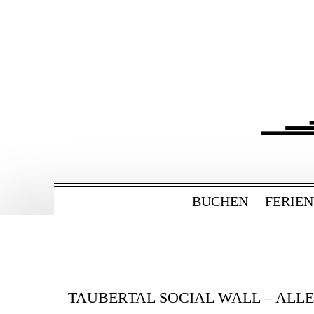
ZUM
HAUPTINHALT
WECHSELN
BAHNHOF GAMBU
Ferienwohnung und Eventsaal im Tau
BUCHEN
FERIE
TAUBERTAL SOCIAL WALL – ALL