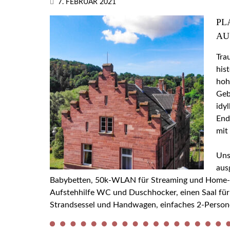
7. FEBRUAR 2021
PL
AU
Tra
his
hoh
Geb
idy
End
mit
Uns
aus
Babybetten, 50k-WLAN für Streaming und Home-Off
Aufstehhilfe WC und Duschhocker, einen Saal für
Strandsessel und Handwagen, einfaches 2-Person