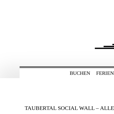
ZUM
HAUPTINHALT
WECHSELN
BAHNHOF GAMBU
Ferienwohnung und Eventsaal im Tau
BUCHEN
FERIE
TAUBERTAL SOCIAL WALL – ALL