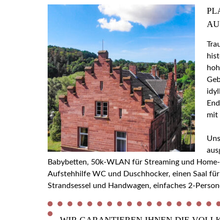
PL
AU
Tra
his
hoh
Geb
idy
End
mit
Uns
aus
Babybetten, 50k-WLAN für Streaming und Home-Off
Aufstehhilfe WC und Duschhocker, einen Saal für
Strandsessel und Handwagen, einfaches 2-Person