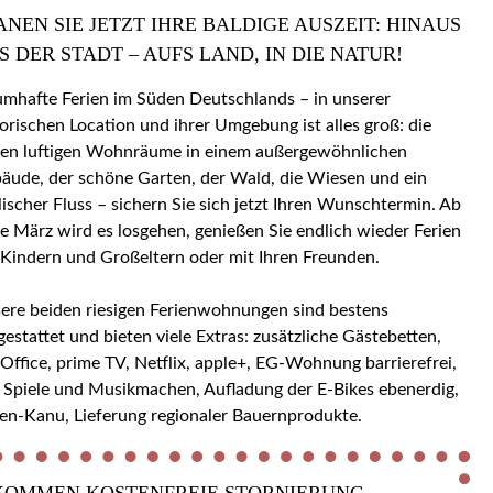
ANEN SIE JETZT IHRE BALDIGE AUSZEIT: HINAUS
S DER STADT – AUFS LAND, IN DIE NATUR!
umhafte Ferien im Süden Deutschlands – in unserer
torischen Location und ihrer Umgebung ist alles groß: die
en luftigen Wohnräume in einem außergewöhnlichen
äude, der schöne Garten, der Wald, die Wiesen und ein
llischer Fluss – sichern Sie sich jetzt Ihren Wunschtermin. Ab
e März wird es losgehen, genießen Sie endlich wieder Ferien
 Kindern und Großeltern oder mit Ihren Freunden.
ere beiden riesigen Ferienwohnungen sind bestens
gestattet und bieten viele Extras: zusätzliche Gästebetten,
ice, prime TV, Netflix, apple+, EG-Wohnung barrierefrei,
 Spiele und Musikmachen, Aufladung der E-Bikes ebenerdig,
en-Kanu, Lieferung regionaler Bauernprodukte.