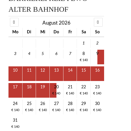
ALTER BAHNHOF
August 2026
Mo
Di
Mi
Do
Fr
Sa
So
1
2
3
4
5
6
7
8
9
€ 140
10
11
12
13
14
15
16
17
18
19
20
21
22
23
€ 140
€ 140
€ 140
€ 140
24
25
26
27
28
29
30
€ 140
€ 140
€ 140
€ 140
€ 140
€ 140
€ 140
31
€ 140