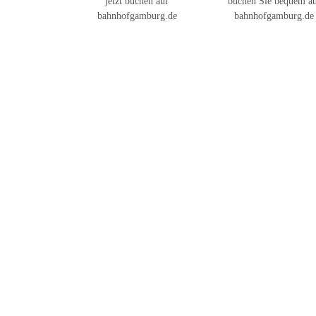
jetzt buchen auf
buchen Sie bequem a
bahnhofgamburg.de
bahnhofgamburg.de