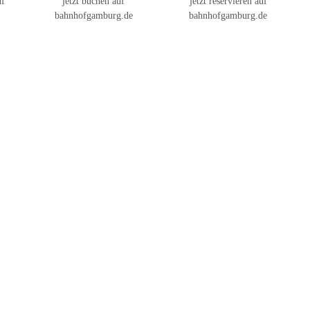
uf
jetzt buchen auf
jetzt reservieren auf
bahnhofgamburg.de
bahnhofgamburg.de