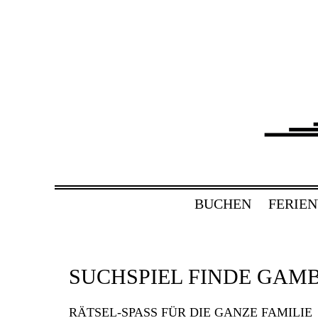
ZUM
HAUPTINHALT
WECHSELN
BAHNHOF GAMBU
Ferienwohnung und Eventsaal im Tau
BUCHEN
FERIE
SUCHSPIEL FINDE GAMB
RÄTSEL-SPASS FÜR DIE GANZE FAMILIE