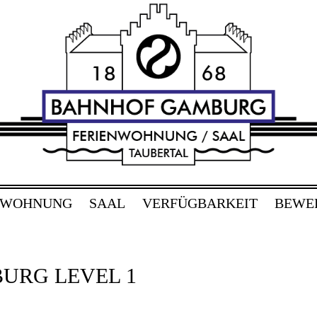
RG
bertal
NWOHNUNG
SAAL
VERFÜGBARKEIT
BEWE
URG LEVEL 1