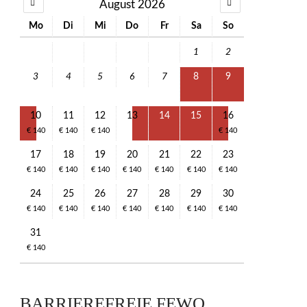
August 2026
Mo
Di
Mi
Do
Fr
Sa
So
1
2
3
4
5
6
7
8
9
10
11
12
13
14
15
16
€ 140
€ 140
€ 140
€ 140
17
18
19
20
21
22
23
€ 140
€ 140
€ 140
€ 140
€ 140
€ 140
€ 140
24
25
26
27
28
29
30
€ 140
€ 140
€ 140
€ 140
€ 140
€ 140
€ 140
31
€ 140
BARRIEREFREIE FEWO