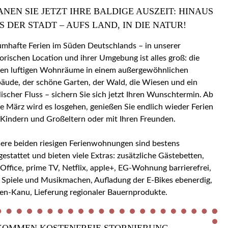
ANEN SIE JETZT IHRE BALDIGE AUSZEIT: HINAUS
S DER STADT – AUFS LAND, IN DIE NATUR!
umhafte Ferien im Süden Deutschlands – in unserer
torischen Location und ihrer Umgebung ist alles groß: die
en luftigen Wohnräume in einem außergewöhnlichen
äude, der schöne Garten, der Wald, die Wiesen und ein
llischer Fluss – sichern Sie sich jetzt Ihren Wunschtermin. Ab
e März wird es losgehen, genießen Sie endlich wieder Ferien
 Kindern und Großeltern oder mit Ihren Freunden.
ere beiden riesigen Ferienwohnungen sind bestens
gestattet und bieten viele Extras: zusätzliche Gästebetten,
ice, prime TV, Netflix, apple+, EG-Wohnung barrierefrei,
 Spiele und Musikmachen, Aufladung der E-Bikes ebenerdig,
en-Kanu, Lieferung regionaler Bauernprodukte.