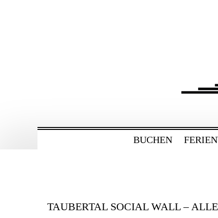
ZUM
HAUPTINHALT
WECHSELN
BAHNHOF GAMBU
Ferienwohnung und Eventsaal im Tau
BUCHEN
FERIE
TAUBERTAL SOCIAL WALL – ALL