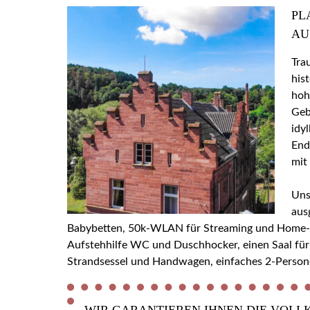
PL
AU
Tra
his
hoh
Geb
idy
End
mit
Uns
aus
Babybetten, 50k-WLAN für Streaming und Home-Off
Aufstehhilfe WC und Duschhocker, einen Saal für
Strandsessel und Handwagen, einfaches 2-Person