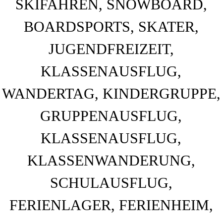
BAHNHOF GAMBURG
Ferienwohnung und Eventsaal im Taubertal