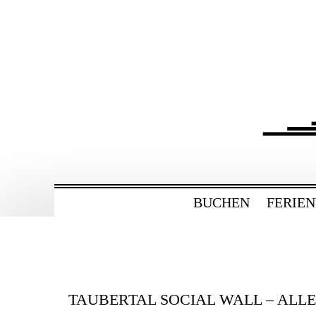
ZUM
HAUPTINHALT
WECHSELN
BAHNHOF GAMBU
Ferienwohnung und Eventsaal im Tau
BUCHEN
FERIE
TAUBERTAL SOCIAL WALL – ALL