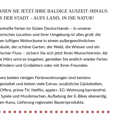
ANEN SIE JETZT IHRE BALDIGE AUSZEIT: HINAUS
S DER STADT – AUFS LAND, IN DIE NATUR!
umhafte Ferien im Süden Deutschlands – in unserer
torischen Location und ihrer Umgebung ist alles groß: die
en luftigen Wohnräume in einem außergewöhnlichen
äude, der schöne Garten, der Wald, die Wiesen und ein
llischer Fluss – sichern Sie sich jetzt Ihren Wunschtermin. Ab
e März wird es losgehen, genießen Sie endlich wieder Ferien
 Kindern und Großeltern oder mit Ihren Freunden.
ere beiden riesigen Ferienwohnungen sind bestens
gestattet und bieten viele Extras: zusätzliche Gästebetten,
ice, prime TV, Netflix, apple+, EG-Wohnung barrierefrei,
 Spiele und Musikmachen, Aufladung der E-Bikes ebenerdig,
en-Kanu, Lieferung regionaler Bauernprodukte.