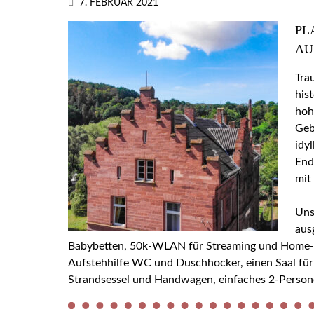
7. FEBRUAR 2021
PL
AU
Tra
his
hoh
Geb
idy
End
mit
Uns
aus
Babybetten, 50k-WLAN für Streaming und Home-Off
Aufstehhilfe WC und Duschhocker, einen Saal für
Strandsessel und Handwagen, einfaches 2-Person