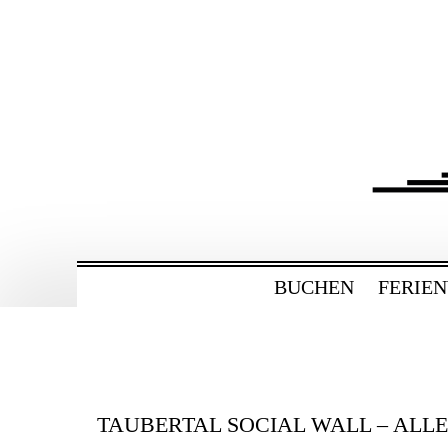
ZUM
HAUPTINHALT
WECHSELN
BAHNHOF GAMBU
Ferienwohnung und Eventsaal im Tau
BUCHEN
FERIE
TAUBERTAL SOCIAL WALL – ALL