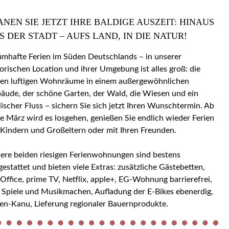
ANEN SIE JETZT IHRE BALDIGE AUSZEIT: HINAUS
S DER STADT – AUFS LAND, IN DIE NATUR!
umhafte Ferien im Süden Deutschlands – in unserer
torischen Location und ihrer Umgebung ist alles groß: die
en luftigen Wohnräume in einem außergewöhnlichen
äude, der schöne Garten, der Wald, die Wiesen und ein
llischer Fluss – sichern Sie sich jetzt Ihren Wunschtermin. Ab
e März wird es losgehen, genießen Sie endlich wieder Ferien
 Kindern und Großeltern oder mit Ihren Freunden.
ere beiden riesigen Ferienwohnungen sind bestens
gestattet und bieten viele Extras: zusätzliche Gästebetten,
ice, prime TV, Netflix, apple+, EG-Wohnung barrierefrei,
 Spiele und Musikmachen, Aufladung der E-Bikes ebenerdig,
en-Kanu, Lieferung regionaler Bauernprodukte.