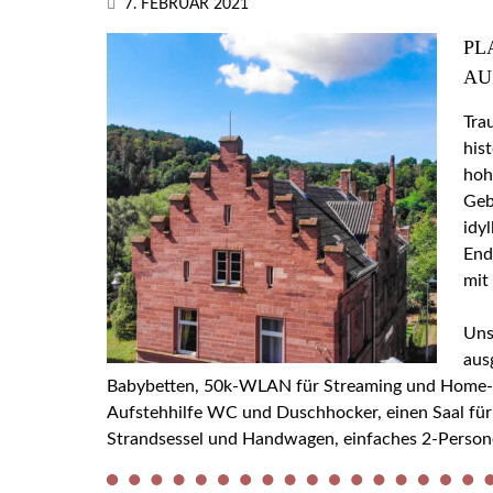
7. FEBRUAR 2021
PL
AU
Tra
his
hoh
Geb
idy
End
mit
Uns
aus
Babybetten, 50k-WLAN für Streaming und Home-Off
Aufstehhilfe WC und Duschhocker, einen Saal für
Strandsessel und Handwagen, einfaches 2-Person