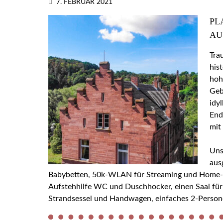
7. FEBRUAR 2021
PL
AU
Tra
his
hoh
Geb
idy
End
mit
Uns
aus
Babybetten, 50k-WLAN für Streaming und Home-Off
Aufstehhilfe WC und Duschhocker, einen Saal für
Strandsessel und Handwagen, einfaches 2-Person