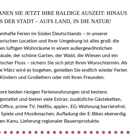
ANEN SIE JETZT IHRE BALDIGE AUSZEIT: HINAUS
S DER STADT – AUFS LAND, IN DIE NATUR!
umhafte Ferien im Süden Deutschlands – in unserer
torischen Location und ihrer Umgebung ist alles groß: die
en luftigen Wohnräume in einem außergewöhnlichen
äude, der schöne Garten, der Wald, die Wiesen und ein
llischer Fluss – sichern Sie sich jetzt Ihren Wunschtermin. Ab
e März wird es losgehen, genießen Sie endlich wieder Ferien
 Kindern und Großeltern oder mit Ihren Freunden.
ere beiden riesigen Ferienwohnungen sind bestens
gestattet und bieten viele Extras: zusätzliche Gästebetten,
ice, prime TV, Netflix, apple+, EG-Wohnung barrierefrei,
 Spiele und Musikmachen, Aufladung der E-Bikes ebenerdig,
en-Kanu, Lieferung regionaler Bauernprodukte.