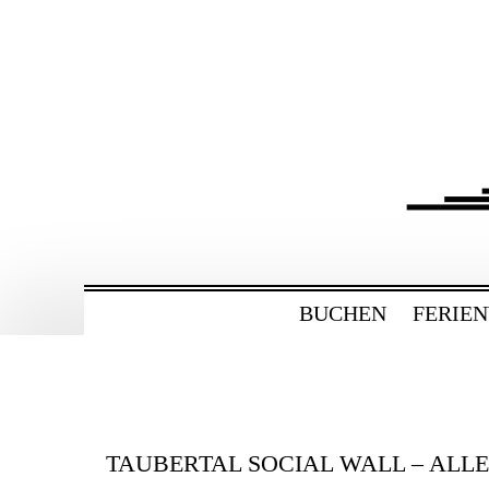
ZUM
HAUPTINHALT
WECHSELN
BAHNHOF GAMBU
Ferienwohnung und Eventsaal im Tau
BUCHEN
FERIE
TAUBERTAL SOCIAL WALL – ALL