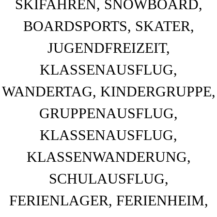
BAHNHOF GAMBURG
Ferienwohnung und Eventsaal im Taubertal