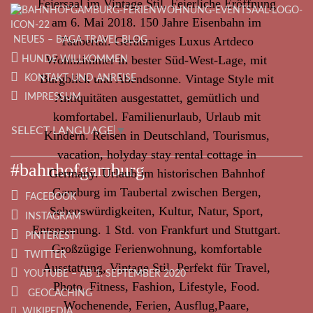
NEUES – BAGA TRAVEL BLOG
HUNDE WILLKOMMEN
KONTAKT UND ANREISE
IMPRESSUM
SELECT LANGUAGE
▼
#bahnhofgamburg
FACEBOOK
INSTAGRAM
PINTEREST
TWITTER
YOUTUBE – AB 1. SEPTEMBER 2020
GEOCACHING
WIKIPEDIA