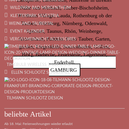
WILDPARK BAD MERGENTHEIM
KLETTERPARK SILVESTRIA
WEINLAND TAUBERTAL
EVENT KALENDER
VERGISSMEINNICHT ACCESSOIRES
TIMEBULB WIRELESS TABLE LAMP
GAMBURG
ELLEN SCHLOOTZ SCHAUSPIEL
TILMANN SCHLOOTZ DESIGN
beliebte Artikel
Ab 18. Mai: Ferienwohnungen wieder erlaubt