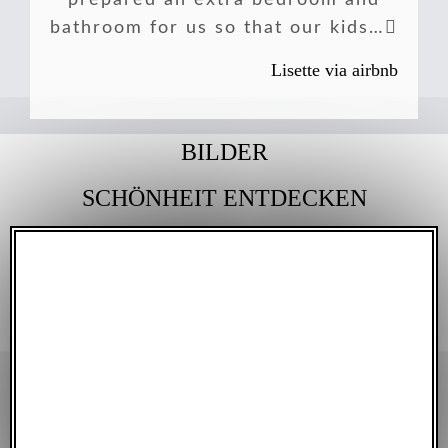
prepared an extra bedroom and
bathroom for us so that our kids…
Lisette via airbnb
BILDER
SCHÖNHEIT ENTDECKEN