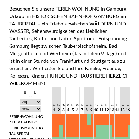
Besuchen Sie unsere
FERIENWOHNUNG
in Gamburg.
Urlaub im
HISTORISCHEN BAHNHOF GAMBURG
im
TAUBERTAL
– ein Erlebnis zwischen
WÄLDERN UND
WASSER
, Sehenswürdigkeiten des Lieblichen
Taubertals, Kultur und Natur, Sport oder Entspannung.
Gamburg liegt zwischen Tauberbischofsheim, Bad
Mergentheim und Wertheim (das mit dem Village) und
ist in einer Stunde von Frankfurt und Stuttgart aus zu
erreichen. Wir heißen Sie und Ihre Familie, Freunde,
Kollegen, Kinder,
HUNDE UND HAUSTIERE HERZLICH
WILLKOMMEN!
Sa
So
Mo
Di
Mi
Do
Fr
Sa
So
Mo
Di
Mi
Do
Fr
Sa
So
Mo
D
1
2
3
4
5
6
7
8
9
10
11
12
13
14
15
16
17
1
FERIENWOHNUNG
ALTER BAHNHOF
FERIENWOHNUNG
TAUBERTAL