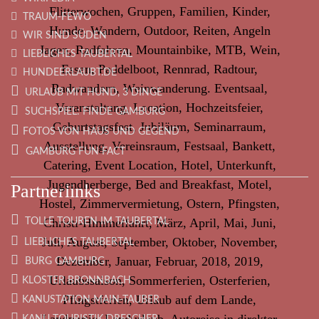
TRAUM-FEWO
WIR SIND SÜDEN
LIEBLICHES TAUBERTAL
HUNDEERLAUBT.DE
URLAUB MIT HUND, 3 DINGE
SUCHSPIEL: FINDE GAMBURG
FOTOS VON HAUS UND GEGEND
GAMBURG FUN FACT
Partnerlinks
TOLLE TOUREN IM TAUBERTAL
LIEBLICHES TAUBERTAL
BURG GAMBURG
KLOSTER BRONNBACH
KANUSTATION MAIN-TAUBER
KANU TOURISTIK DRESCHER