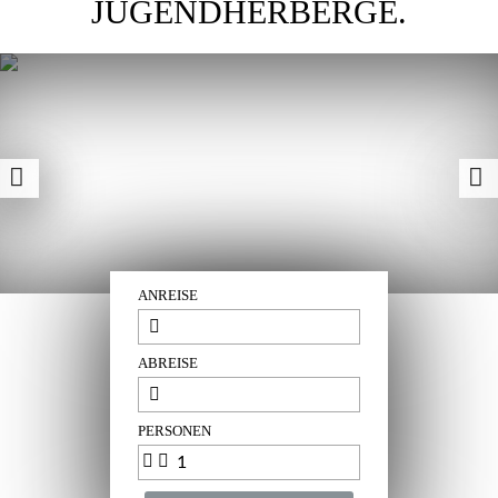
ANREISE
ABREISE
PERSONEN